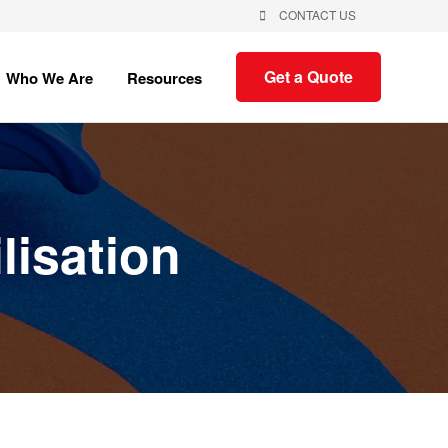
CONTACT US
Show
Show
Get a Quote
Who We Are
Resources
submenu
submenu
for
for
Who
Resources
We
Are
lisation