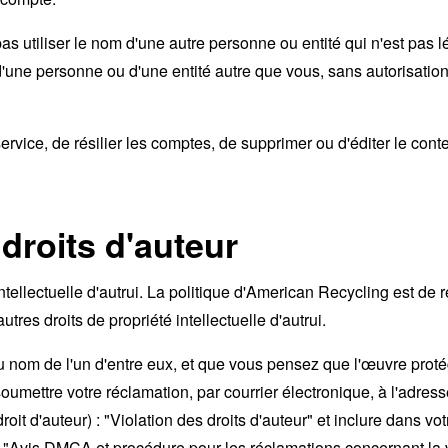
s utiliser le nom d'une autre personne ou entité qui n'est pas lé
une personne ou d'une entité autre que vous, sans autorisatio
service, de résilier les comptes, de supprimer ou d'éditer le co
 droits d'auteur
ntellectuelle d'autrui. La politique d'American Recycling est de
utres droits de propriété intellectuelle d'autrui.
é au nom de l'un d'entre eux, et que vous pensez que l'œuvre prot
ez soumettre votre réclamation, par courrier électronique, à l'a
oit d'auteur) : "Violation des droits d'auteur" et inclure dans vo
Avis DMCA et procédure pour les réclamations concernant la vio