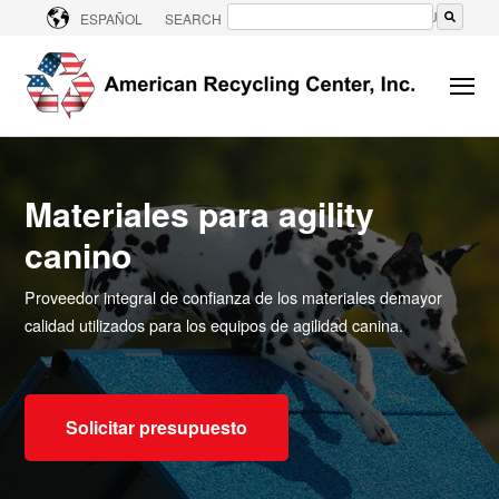
CONTACT US
ESPAÑOL
SEARCH
No hay sugerencias porque el campo de bú
Materiales para agility
canino
Proveedor integral de confianza de los
materiales de
mayor
calidad
utilizados para los equipos de agilidad canina.
Solicitar presupuesto