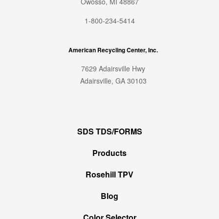
Owosso, MI 48867
1-800-234-5414
American Recycling Center, Inc.
7629 Adairsville Hwy
Adairsville, GA 30103
SDS TDS/FORMS
Products
Rosehill TPV
Blog
Color Selector