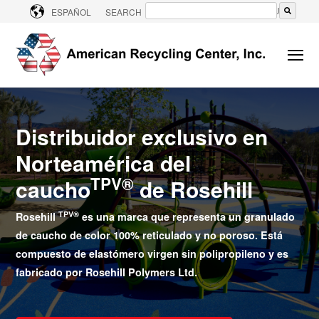
CONTACT US
ESPAÑOL
SEARCH
No hay sugerencias porque el campo de bú
Distribuidor exclusivo en
Norteamérica del
TPV®
caucho
de Rosehill
TPV®
Rosehill
es
una marca que representa un granulado
de caucho de color 100% reticulado y no poroso. Está
compuesto de elastómero virgen sin polipropileno y es
fabricado por Rosehill Polymers Ltd.